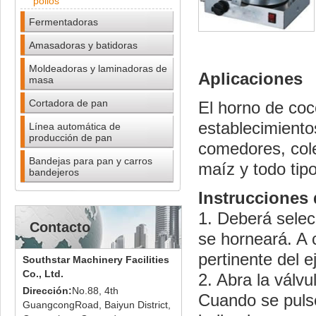
pollos
Fermentadoras
Amasadoras y batidoras
Moldeadoras y laminadoras de
Aplicaciones
masa
Cortadora de pan
El horno de coc
establecimiento
Línea automática de
producción de pan
comedores, cole
Bandejas para pan y carros
maíz y todo tip
bandejeros
Instrucciones
1. Deberá selec
Contacto
se horneará. A c
pertinente del ej
Southstar Machinery Facilities
Co., Ltd.
2. Abra la válv
Dirección:
No.88, 4th
Cuando se pulse 
GuangcongRoad, Baiyun District,