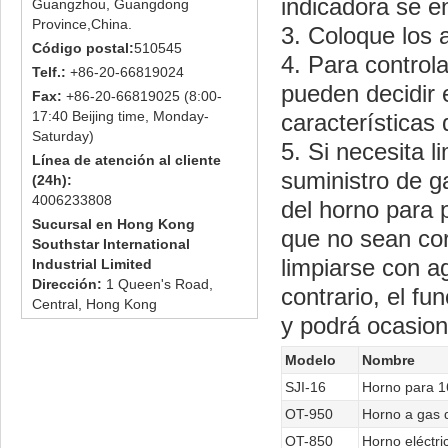
indicadora se e
Guangzhou, Guangdong
Province,China.
3. Coloque los a
Código postal:
510545
4. Para controla
Telf.:
+86-20-66819024
pueden decidir 
Fax:
+86-20-66819025 (8:00-
17:40 Beijing time, Monday-
características
Saturday)
5. Si necesita l
Línea de atención al cliente
suministro de ga
(24h):
4006233808
del horno para 
Sucursal en Hong Kong
que no sean cor
Southstar International
limpiarse con a
Industrial Limited
Dirección:
1 Queen's Road,
contrario, el f
Central, Hong Kong
y podrá ocasion
Modelo
Nombre
SJI-16
Horno para 1
OT-950
Horno a gas d
OT-850
Horno eléctri