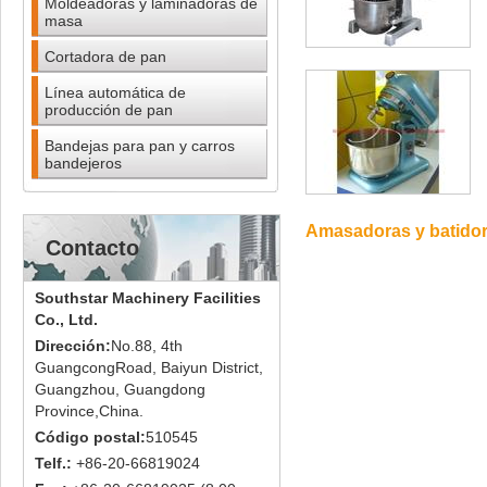
Moldeadoras y laminadoras de
masa
Cortadora de pan
Línea automática de
producción de pan
Bandejas para pan y carros
bandejeros
Amasadoras y batido
Contacto
Southstar Machinery Facilities
Co., Ltd.
Dirección:
No.88, 4th
GuangcongRoad, Baiyun District,
Guangzhou, Guangdong
Province,China.
Código postal:
510545
Telf.:
+86-20-66819024