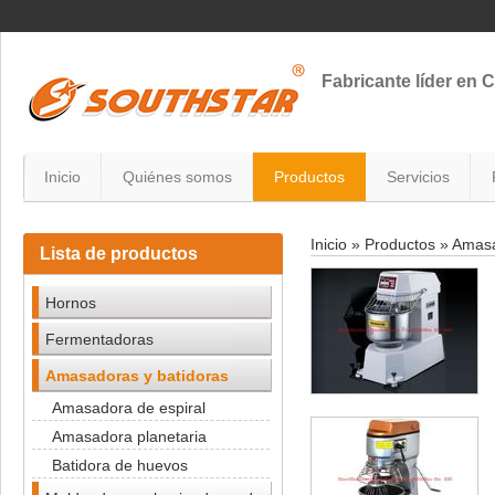
Fabricante líder en 
Inicio
Quiénes somos
Productos
Servicios
Inicio
»
Productos
»
Amasa
Lista de productos
Hornos
Fermentadoras
Amasadoras y batidoras
Amasadora de espiral
Amasadora planetaria
Batidora de huevos